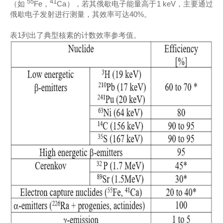
55
41
（如
Fe，
Ca），若其俄歇电子能量高于1 keV，主要通过
俄歇电子发射进行测量，其效率可达40%。
表1列出了典型核素的计数效率参考值。