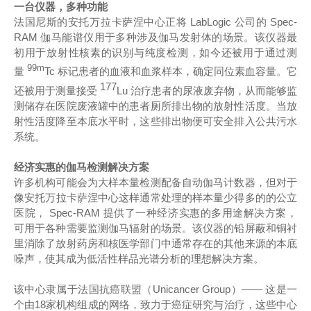
一台仪器，多种功能
法国尼斯的安托万
拉卡萨涅中心正将 LabLogic 公司的 Spec-
RAM 伽马能谱仪用于多种涉及伽马发射体的场景。该仪器最
初用于放射性核素的识别与纯度检测，如今还被用于通过测
99m
量
Tc 标记患者的血液和血浆样本，确定同位素血容量。它
177
还被用于测量接受
Lu 治疗患者的尿液废弃物，从而能够监
测储存在医院废液罐中的患者厕所排出物的放射性活度。当放
射性活度降至本底水平时，这些排出物便可安全排入公共污水
系统。
经济实惠的伽马检测解决方案
许多机构可能会为大样本量检测配备自动伽马计数器，但对于
像安托万
拉卡萨涅中心这样通常处理的样本量少得多的的公立
医院， Spec-RAM 提供了一种经济实惠的多用途解决方案，
可用于各种需要监测伽马辐射的场景。该仪器的铅屏蔽和铜衬
里消除了放射药房和核医学部门中通常存在的其他来源的本底
噪声，使其成为低活性样品光谱分析的理想解决方案。
该中心隶属于法国抗癌联盟（Unicancer Group）—— 这是一
个由18家机构组成的网络，致力于癌症研究与治疗，这些中心