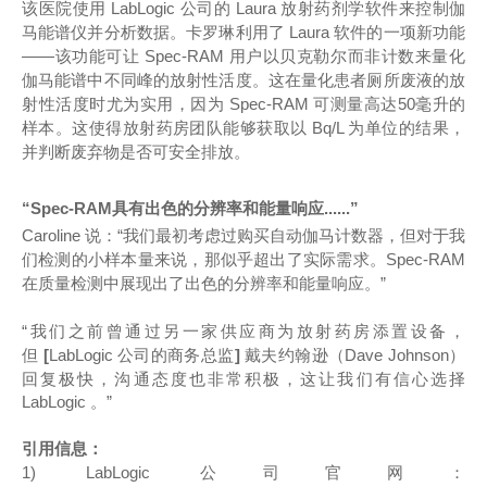
该医院使用 LabLogic 公司的 Laura 放射药剂学软件来控制伽
马能谱仪并分析数据。卡罗琳利用了 Laura 软件的一项新功能
——该功能可让 Spec-RAM 用户以贝克勒尔而非计数来量化
伽马能谱中不同峰的放射性活度。这在量化患者厕所废液的放
射性活度时尤为实用，因为 Spec-RAM 可测量高达50毫升的
样本。这使得放射药房团队能够获取以 Bq/L 为单位的结果，
并判断废弃物是否可安全排放。
“
Spec-RAM
具有出色的分辨率和能
量响应
......
”
Caroline 说：“我们最初考虑过购买自动伽马计数器，但对于我
们检测的小样本量来说，那似乎超出了实际需求。Spec-RAM
在质量检测中展现出了出色的分辨率和能量响应。”
“我们之前曾通过另一家供应商为放射药房添置设备，
但
[
LabLogic 公司的商务总监
]
戴夫
约翰逊（Dave Johnson）
回复极快，沟通态度也非常积极，这让我们有信心选择
LabLogic 。”
引用信息：
1) LabLogic 公司官网：