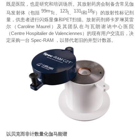
既是医院，也是研究和培训场所。其放射药房会制备含常见伽
99m
123
131
18
马发射体（包括
Tc、
I、
I和
F）的放射性标记剂
量，供患者进行闪烁显像和PET扫描。放射药剂师卡罗琳
莫雷
尔（Caroline Maurel）及其团队在与瓦朗谢讷中心医院
（Centre Hospitalier de Valenciennes）的现有用户交流后，决
定采购一台 Spec-RAM ，以替代老旧的井型计数器。
以贝克而非计数量化伽马能谱