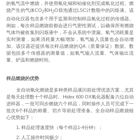
的氧气流中燃烧，并使用氧化铜和铂催化剂完成氧化过程。燃
烧产生的气体CO
和H
O鼓泡通过LSC计数瓶中的闪烁液。该
2
2
自动化仪器包含多个用于监测和控制样品氧化过程的传感器。
例如，每次样品燃烧前都会进行气密性测试，以确保所有燃烧
气体均被收集到闪烁液中，不会从系统中泄漏。氧气消耗量是
实时测量，如果消耗量大幅增加，氧气输入流量也会自动增
加。该仪器还提供每次样品燃烧的QA（质量保证）数据。数
据包括多个传感器的测量值，如氧气输入流量、气体输出流
量、炉温和燃烧时间。
样品燃烧的优势
全自动氧化燃烧是多种类样品液闪前处理优选方案，尤其
是每天处理数十个样品时。Hidex 600 OX氧化器配备六位自动
进样器，一批可同步燃烧六个样品，同时操作人员可完成下一
批次6个样品的称量、切片等前处理准备。全自动样品燃烧核
心优势如下：
1. 样品处理速度快（每个样品1-4分钟）；
2. 人工操作时间极少；