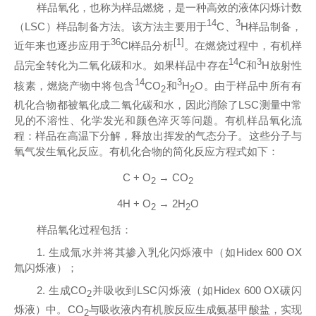
样品氧化，也称为样品燃烧，是一种高效的液体闪烁计数
14
3
（LSC）样品制备方法。该方法主要用于
C、
H样品制备，
36
[1]
近年来也逐步应用于
Cl样品分析
。在燃烧过程中，有机样
14
3
品完全转化为二氧化碳和水。如果样品中存在
C
和
H
放射性
14
3
核素，燃烧产物中将包含
C
O
和
H
O。由于样品中所有有
2
2
机化合物都被氧化成二氧化碳和水，因此消除了LSC测量中常
见的不溶性、化学发光和颜色淬灭等问题。有机样品氧化流
程：样品在高温下分解，释放出挥发的气态分子。这些分子与
氧气发生氧化反应。有机化合物的简化反应方程式如下：
C + O
→ CO
2
2
4H + O
→ 2H
O
2
2
样品氧化过程包括：
1. 生成氚水并将其掺入乳化闪烁液中（如Hidex 600 OX
氚闪烁液）；
2. 生成CO
并吸收到LSC闪烁液（如Hidex 600 OX碳闪
2
烁液）中。CO
与吸收液内有机胺反应生成氨基甲酸盐，实现
2