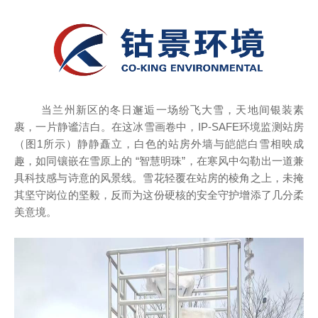
当兰州新区的冬日邂逅一场纷飞大雪，天地间银装素
裹，一片静谧洁白。在这冰雪画卷中，
IP-SAFE
环境监测站房
（图
1
所示）静静矗立，白色的站房外墙与皑皑白雪相映成
趣，如同镶嵌在雪原上的
“
智慧明珠
”
，在寒风中勾勒出一道兼
具科技感与诗意的风景线。雪花轻覆在站房的棱角之上，未掩
其坚守岗位的坚毅，反而为这份硬核的安全守护增添了几分柔
美意境。