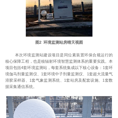
图
2
环境监测站房晴天视图
本次环境监测站建设项目是同位素装置环保合规运行的
核心保障工程，也是核辐射环境智慧监测体系的重要实践。本
项目包括
4
套环境监测站，每套系统集成以下核心设备：
1
套环
境伽马剂量监测仪、
1
套环境中子剂量监测仪、
1
套超大流量气
溶胶采样器、
1
套气象监测系统、
1
套站房及配套设施、
1
套数
据采集通信系统。