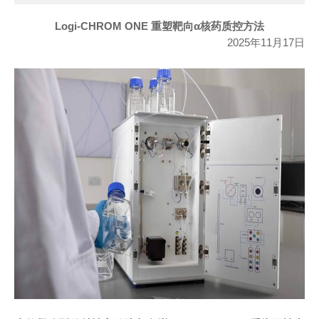
Logi-CHROM ONE
重塑靶向α核药质控方法
2025
年
11
月
17
日