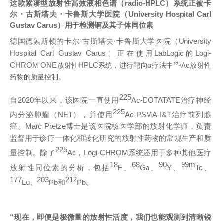
这款紧凑型放射性高效液相色谱（
radio-HPLC
）系统正被卡
尔
・
古斯塔夫
・
卡鲁斯大学医院（
University Hospital Carl
Gustav Carus
）用于检测锕及其子体同位素
德国德累斯顿的卡尔
·
古斯塔夫
·
卡鲁斯大学医院（
University
Hospital Carl Gustav Carus
LabLogic
Logi-
）正在使用
的
CHROM ONE
HPLC
α
²²⁵Ac
放射性
系统，进行靶向
疗法中
放射性
药物的质量控制。
225
自
2020
年以来，该医院一直使用
Ac-DOTATATE
治疗神经
225
内分泌肿瘤（
NET
），并使用
Ac-PSMA-I&T
治疗前列腺
癌。
Marc Pretze
博士是该医院核医学部的放射化学师，负责
监督用于诊疗一体化和转化研究的放射性药物的常规生产和质
225
量控制。除了
Ac
，
Logi-CHROM
系统还用于多种其他医疗
18
68
90
99m
放射性同位素的分析，包括
F
、
Ga
、
Y
、
Tc
、
177
203
212
Lu
、
Pb
和
Pb
。
“
现在，即便是极微量的放射性活度，我们也能观测到清晰锐