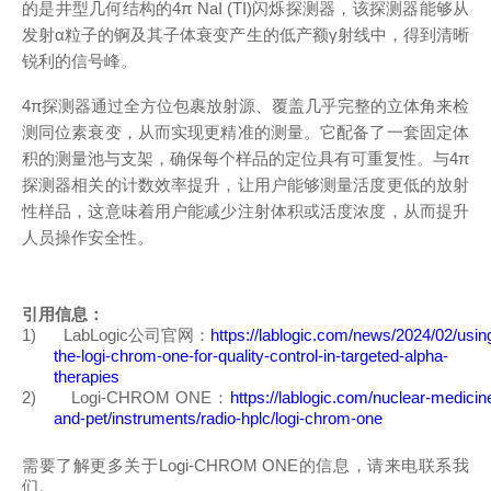
的
是井型几何结构的
4π NaI (TI)
闪烁探测器
，该探测器能够从
发射
α
粒子的锕及其子体衰变产生的低产额
γ
射线中，得到清晰
锐利的信号峰。
4π
探测器通过全方位包裹放射源、覆盖几乎完整的立体角来检
测同位素衰变，从而实现更精准的测量。它配备了一套固定体
积的测量池与支架，确保每个样品的定位具有可重复性。与
4π
探测器相关的计数效率提升，让用户能够测量活度更低的放射
性样品，这意味着用户能减少注射体积或活度浓度，从而提升
人员操作安全性。
引用信息：
1)
LabLogic
公司官网：
https://lablogic.com/news/2024/02/usin
the-logi-chrom-one-for-quality-control-in-targeted-alpha-
therapies
2)
Logi-CHROM ONE
：
https://lablogic.com/nuclear-medicin
and-pet/instruments/radio-hplc/logi-chrom-one
需要了解更多关于
Logi-CHROM ONE
的信息，请来电联系我
们。