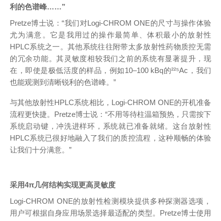
利的色谱峰
……”
Pretze
博士说
：
“
我们对
Logi-CHROM ONE
的尺寸与操作体验
尤为满意。它是我用过的操作最简单、体积最小的放射性
HPLC
系统之一。其他系统往往附带太多放射性药物质控无需
的冗余功能。其灵敏度相较我们之前的系统有显著提升，现
在，即使是极低活度的样品，例如
10–100 kBq
的
²²⁵Ac
，我们
也能观测到清晰锐利的色谱峰。
”
与其他放射性
HPLC
系统相比，
Logi-CHROM ONE
的开机准备
流程更快捷。
Pretze
博士说
：
“
不用等待柱温箱预热，只需按下
系统启动键，冲洗进样环，系统就已准备就绪。这台放射性
HPLC
系统已很好地融入了我们的质控流程，这种顺畅的体验
让我们十分满意。
”
采用
4π
几何结构实现更高灵敏度
Logi-CHROM ONE
的放射性检测模块提供多种探测器选项，
用户可根据自身应用场景选择最适配的类型。
Pretze
博士使用