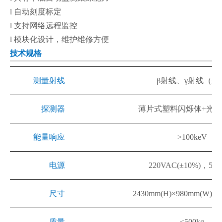
l
自动刻度标定
l
支持网络远程监控
l
模块化设计，维护维修方便
技术规格
测量射线
β
射线、
γ
射线（选
探测器
薄片式塑料闪烁体
+
光电
能量响应
>100keV
电源
220VAC(±10%)
，
50/
尺寸
2430mm(H)×980mm(W)×9
质量
<500kg