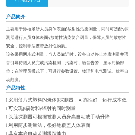
产品简介
主要用于涉核场所人员身体表面β放射性沾染测量，同时可选配γ探
测器进行人员身体表面γ放射性沾染复合测量，保障人员的放射性
安全，控制非法携带放射性物质。
设备采用两步式测量，当人员靠近时，设备自动停止本底测量并语
音引导待测人员完成污染检测；污染时，语音告警，显示污染部
位；在管理员模式下，可进行参数设置、物理和电气测试、效率自
动刻度。
产品特性
l
采用薄片式塑料闪烁体
β
探测器，可靠性好，运行成本低
l
可实现
β
辐射和
γ
辐射的同时测量
l
头脸探测器可根据被测人员身高自动或手动升降
l
利用两步测量法，很好地覆盖人体表面
l
具有本底自动监测跟踪能力