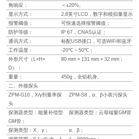
角响应：
＜±20%。
显示方式：
2.8英寸LCD，数字和模拟量显示；
报警阈值：
可快速选择报警阈值；
防护等级：
IP 67，CNAS认证；
通讯方式：
标配USB接口，可选WiFi和蓝牙；
工作温度：
-20℃ ~ 50℃；
外形尺寸（L×H×
80 mm × 131 mm × 32 mm；
D）：
重量：
450g，全铝机身。
二、外接探头
ZPM-G10，X/γ剂量率探
ZPM-S8，α、β小表污探头
头
探测器类型：能量补偿型
探测器类型：云母端窗GM管；
GM管；
探测类型：X、γ；
α、β；