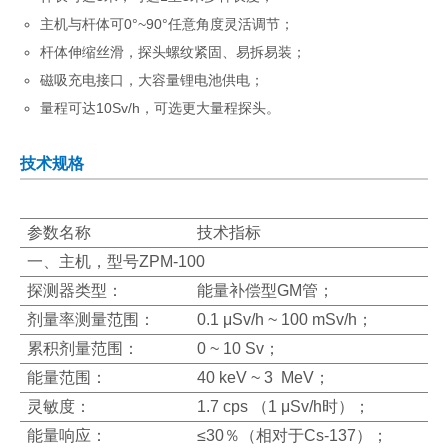
主机与杆体可0°~90°任意角度灵活调节；
杆体伸缩丝滑，探头螺纹紧固、易拆易装；
磁吸充电接口，大容量锂电池供电；
量程可达10Sv/h，可选更大量程探头。
技术规格
参数名称
技术指标
一、主机，型号ZPM-100
探测器类型：
能量补偿型GM管；
剂量率测量范围：
0.1 μSv/h ~ 100 mSv/h；
累积剂量范围：
0 ~ 10 Sv；
能量范围：
40 keV ~ 3 MeV；
灵敏度：
1.7 cps （1 μSv/h时）；
能量响应：
≤30％（相对于Cs-137）；