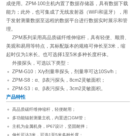
成使用。ZPM-100主机内置了数据存储器，具有数据下载
能力；此外，也可集成了无线发射器（WiFi和蓝牙），用
于发射测量数据至远程的数据平台进行数据实时展示和管
理。
ZPM系列采用高品质碳纤维伸缩杆，具有轻便、顺滑、
美观和易用等特点，其标配版本的规格可伸长至3米，缩
起时仅为1米长。也可选择1至5米多种长度杆体。
外接探头，可选以下类型：
ZPM-G10：X/γ剂量率探头，剂量率可达10Sv/h；
ZPM-S8：α、β表污探头，8cm2灵敏面积；
ZPM-S3：α、β表污探头，3cm2灵敏面积。
产品特性
高品质碳纤维伸缩杆，轻便耐用；
多功能辐射测量主机，内置进口GM管；
主机为金属机身，IP67设计，坚固耐摔；
伸长可达3米，可选1至5米多种长度；