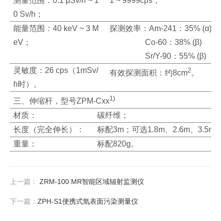
测量范围：0.1 μSv/h ~ 1
1 ~ 9999cps；
0 Sv/h；
能量范围：40 keV ~ 3 M
探测效率：Am-241：35% (α)
eV；
Co-60：38% (β)
Sr/Y-90：55% (β)
灵敏度：26 cps（1mSv/
2
有效探测面积：约8cm
。
h时）。
1)
三、伸缩杆，型号ZPM-Cxx
材质：
碳纤维；
长度（完全伸长）：
标配3m；可选1.8m、2.6m、3.
重量：
标配820g。
上一篇：
ZRM-100 MR智能区域辐射监测仪
下一篇：
ZPH-S1便携式氚表面污染测量仪