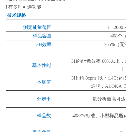
l
有多种可选功能
技术规格
测定能量范围
1 - 2000 ke
样品容量
408
个（
20
3H
效率
≥65%
（无淬
3H
的计数效率
60%
以上，
14
基本性能
上
3H:
约
8cpm
以下
;14C:
约
5c
本底值
烁瓶，
ALOKA
工
分辨率
氚分析最高可达
0.
样品数
408
个
(
标准、小型样品瓶
)
小