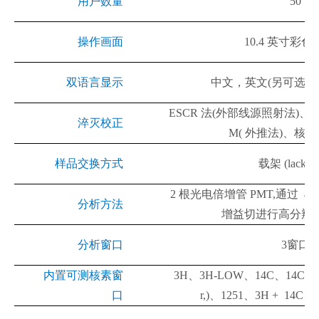
用户数量
50
操作画面
10.4
英寸彩色
双语言显示
中文，英文
(
另可选择
ESCR
法
(
外部线源照射法
)
、
S
淬灭校正
M(
外推法
)
、核素
样品交换方式
载架
(lack)
2
根光电倍增管
PMT,
通过
40
分析方法
增益切进行高分辨
分析窗口
3
窗口
内置可测核素窗
3H
、
3H-LOW
、
14C
、
14C-
口
r,)
、
1251
、
3H + 14C
、