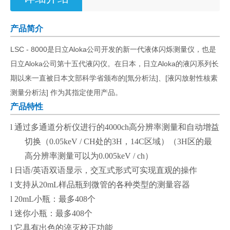
产品简介
LSC - 8000是日立Aloka公司开发的新一代液体闪烁测量仪，也是
日立Aloka公司第十五代液闪仪。在日本，日立Aloka的液闪系列长
期以来一直被日本文部科学省颁布的[氚分析法]、[液闪放射性核素
测量分析法] 作为其指定使用产品。
产品特性
l
通过多通道分析仪进行的
4000ch
高分辨率测量和自动增益
切换（
0.05keV / CH
处的
3H
，
14C
区域）（
3H
区的最
高分辨率测量可以为
0.005keV / ch
）
l
日语
/
英语双语显示，交互式形式可实现直观的操作
l
支持从
20mL
样品瓶到微管的各种类型的测量容器
l
20mL
小瓶：最多
408
个
l
迷你小瓶：最多
408
个
l
它具有出色的淬灭校正功能