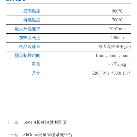
最高温度
900℃
持续温度
700℃
最大升温速率
20℃/min
加热区长度
120mm
样品装载量
最大装样量不少于
1g
预设制样时间
1min
，
3min
，
5min
可
重量
小于
25kg
尺寸
520 ( W ) *600( H )*32
上一篇：
ZPT-4长杆辐射测量仪
下一篇：
ZtiDose剂量管理系统平台