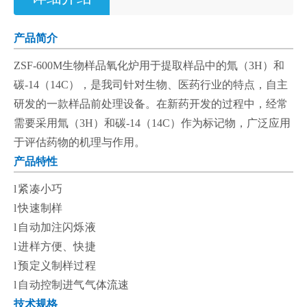
产品简介
ZSF-600M
生物样品氧化炉用于提取样品中的氚（
3H
）和
碳
-14
（
14C
），是我司针对生物、医药行业的特点，自主
研发的一款样品前处理设备。在新药开发的过程中，经常
需要采用氚（
3H
）和碳
-14
（
14C
）作为标记物，广泛应用
于评估药物的机理与作用。
产品特性
l
紧凑小巧
l
快速制样
l
自动加注闪烁液
l
进样方便、快捷
l
预定义制样过程
l
自动控制进气气体流速
技术规格