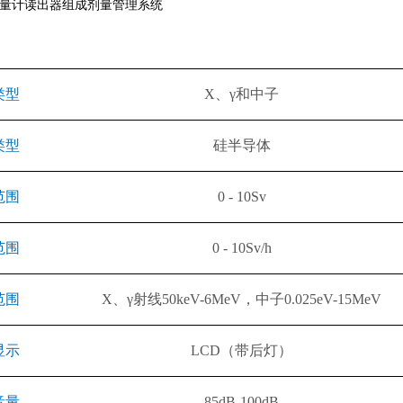
量计读出器组成剂量管理系统
类型
X
、
γ
和中子
类型
硅半导体
范围
0 - 10Sv
范围
0 - 10Sv/h
范围
X
、
γ
射线
50keV-6MeV
，中子
0.025eV-15MeV
显示
LCD
（带后灯）
音量
85dB-100dB