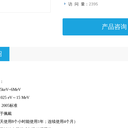
访 问 量：
2395
产品咨询
绍
：
35keV~6MeV
.025 eV
～
15 MeV
：
2005
标准
于佩戴
天使用
8
个小时能使用
1
年；连续使用
4
个月）