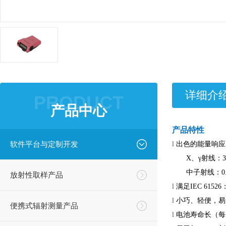
详细介
PRODUCT
产品中心
产品特性
软件平台与定制开发
l
出色的能量响应
X
、
γ
射线：
中子射线：
0
放射性取样产品
l
满足
IEC 61526
l
小巧、轻便，易
便携式辐射测量产品
l
电池寿命长（每