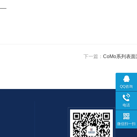
下一篇：
CoMo系列表
QQ咨询
电话
微信扫一扫