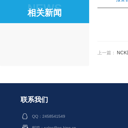
NEWS
相关新闻
上一篇：
NC
联系我们
QQ：2458541549
邮箱：sales@co-king.cn