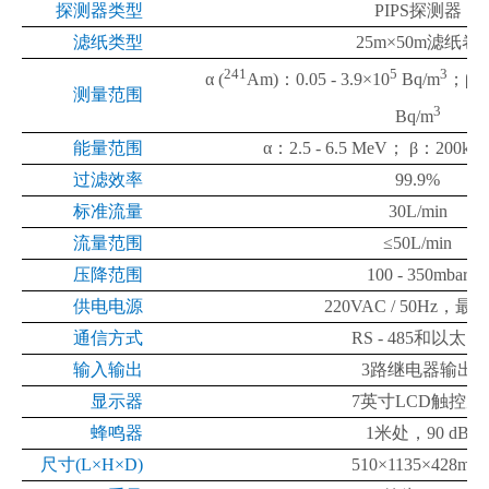
探测器类型
PIPS
探测器
滤纸类型
25m×50m
滤纸卷
241
5
3
α (
Am)
：
0.05 - 3.9×10
Bq/m
；
β (
测量范围
3
Bq/m
能量范围
α
：
2.5 - 6.5 MeV
；
β
：
200keV
过滤效率
99.9%
标准流量
30L/min
流量范围
≤50L/min
压降范围
100 - 350mbar
供电电源
220VAC / 50Hz
，最
通信方式
RS - 485
和以太网
输入输出
3
路继电器输出
显示器
7
英寸
LCD
触控屏
蜂鸣器
1
米处，
90 dB
尺寸
(L×H×D)
510×1135×428mm