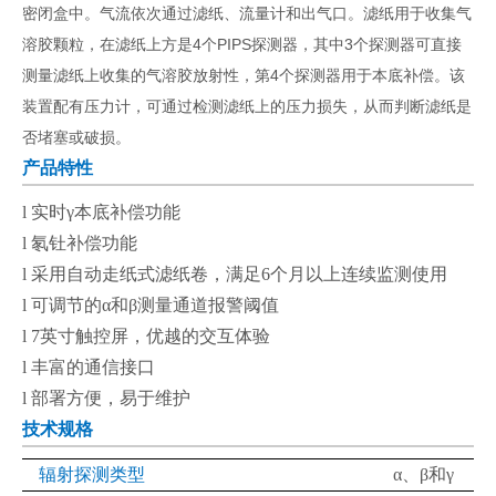
密闭盒中。气流依次通过滤纸、流量计和出气口。滤纸用于收集气
溶胶颗粒，在滤纸上方是4个PIPS探测器，其中3个探测器可直接
测量滤纸上收集的气溶胶放射性，第4个探测器用于本底补偿。该
装置配有压力计，可通过检测滤纸上的压力损失，从而判断滤纸是
否堵塞或破损。
产品特性
l
实时
γ
本底补偿功能
l
氡钍补偿功能
l
采用自动走纸式滤纸卷，满足
6
个月以上连续监测使用
l
可调节的
α
和
β
测量通道报警阈值
l
7
英寸触控屏，优越的交互体验
l
丰富的通信接口
l
部署方便，易于维护
技术规格
辐射探测类型
α
、
β
和
γ