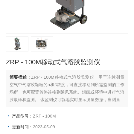
ZRP - 100M移动式气溶胶监测仪
简要描述：
ZRP - 100M移动式气溶胶监测仪，用于连续测量
空气中气溶胶颗粒的α和β浓度，可直接移动到所需监测的工作
场所，也可配置管路连接到通风系统、烟囱或环境中进行气溶
胶取样和监测。 该监测仪可就地实时显示测量数据，当测量数
据超出预设报警阈值时触发声光报警。此外，具备数据存储功
能，历史数据可供查看和管理。 采用PIPS探测器，具有环境γ
产品型号：
ZRP - 100M
补偿功能及氡钍子体静态和动态补偿功能；同时具有谱分析功
更新时间：
2023-05-09
能，能快速识别同位素；配有25m长的滤纸卷，通过无人干预