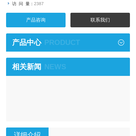
的自动走纸方式，满足6个月以上的连续监测用量。 显示单元
访 问 量：
2387
采用7英寸触控屏、两个条形报警灯和一个蜂鸣器，能够为整
个监测仪供电并显示、存储和管理监测数据和配置设备参数。
产品咨询
联系我们
含有气溶胶颗粒的空气从监测仪的进气口被吸入气溶胶探测单
元的密闭盒中。气流依次通过滤纸、流量计和出气口。滤纸用
产品中心
PRODUCT
于收集气溶胶颗粒，在滤纸上方是4个PIPS探测器，其中3个探
测器可直接测量滤纸上收集的气溶胶放射性，第4个探测器用
于本底补偿。该装置配有压力计，可通过检测滤纸上的压力损
失，从而判断滤纸是否堵塞或破损。
相关新闻
NEWS
详细介绍