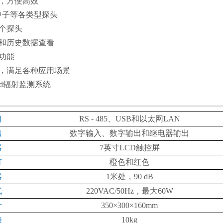
，方便高效
中子等各类型探头
个探头
和历史数据查看
功能
，满足各种应用场景
d
辐射监测系统
口
RS - 485
、
USB
和以太网
LAN
出
数字输入、数字输出和继电器输出
器
7
英寸
LCD
触控屏
灯
橙色和红色
器
1
米处，
90 dB
式
220VAC/50Hz
，最大
60W
350×300×160mm
寸
10kg
量