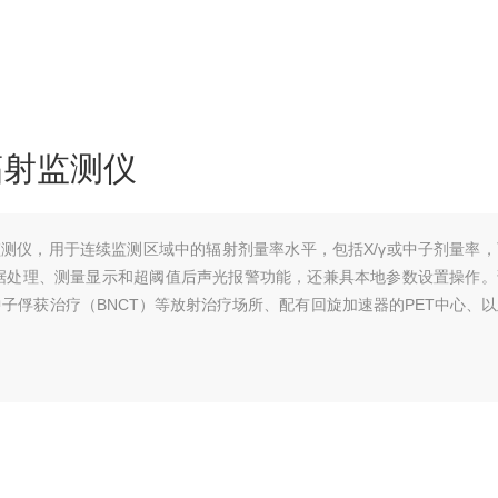
能辐射监测仪
辐射监测仪，用于连续监测区域中的辐射剂量率水平，包括X/γ或中子剂量率
数据处理、测量显示和超阈值后声光报警功能，还兼具本地参数设置操作。
子俘获治疗（BNCT）等放射治疗场所、配有回旋加速器的PET中心、