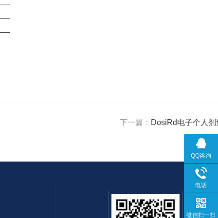
下一篇：
DosiRd电子个人
QQ咨询
电话
微信扫一扫