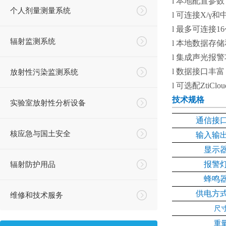
l
本地配置参数
个人剂量测量系统
l
可连接
X/γ
和
l
最多可连接
16
辐射监测系统
l
本地数据存储
l
集成声光报警
l
数据接口丰富
放射性污染监测系统
l
可选配
ZtiClou
技术规格
实验室放射性分析设备
通信接
核应急与国土安全
输入输
显示
辐射防护用品
报警
蜂鸣
供电方
维修和技术服务
尺
重