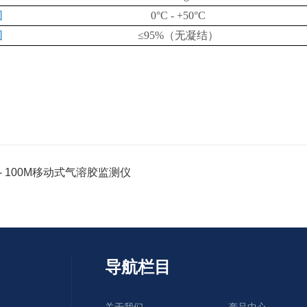
围
0°C - +50°C
围
≤95%
（无凝结）
 - 100M移动式气溶胶监测仪
导航栏目