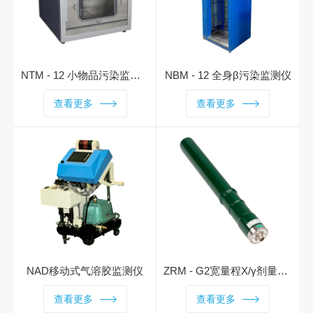
NTM - 12 小物品污染监测仪
NBM - 12 全身β污染监测仪
主要用于涉核场所控制区出
主要用于涉核场所人员身体表
查看更多
查看更多
口，监测在涉核场所控制区内
面β放射性沾染测量，同时可
工具、小型仪器仪表受到放射
选配γ探测器进行人员身体表
性沾染情况，避免其在控制区
面γ放射性沾染复合测量，保
外发生二次污染。该产品已成
障人员的放射性安全，控制非
功应用于中核、中广核多座核
法携带放射性物质。 设备采
电站，在核电站辐射监测设备
用两步式测量，当人员靠近
国产化进程中具有标志性意
时，设备自动停止本底测量并
义。 设备每个探头侧面均配
语音引导待测人员完成污染检
备铅屏蔽板，尽可能减小环境
测；污染时，语音告警，显示
本底的影响。在短工具模式
污染部位；在管理员模式下，
NAD移动式气溶胶监测仪
ZRM - G2宽量程X/γ剂量率探测单元
下，前后门关闭，可对小物品
可进行参数设置、物理和电气
ZRM - G2智能宽量程X/γ剂量
进行自动测量；在长工具模式
查看更多
测试、效率自动刻度。
查看更多
率单元，用于X/γ剂量率测