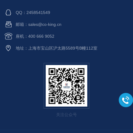
灯表示工作正常，红灯表示故
长、环境适应性强、操作维护
障。ZRM - G2探头，既可以
QQ：2458541549
简便,通过红外通讯方式可获
用作大型分布式辐射监测系统
取测量数据进行剂量管理。本
(ZtiCloud) 的一部分，也可以
邮箱：sales@co-king.cn
产品可有效的控制和减轻涉核
与本地显示单元 (如ZRM - 10
人员所受的辐射危害，是人员
座机：400 666 9052
0) 结合使用。
辐射防护及安全评价的必备装
地址：上海市宝山区沪太路5589号B幢112室
备。
关注公众号