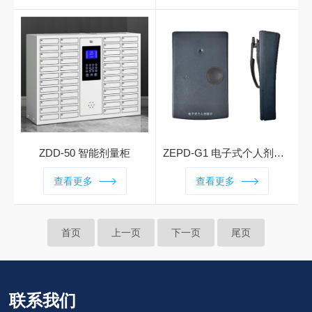
下，前后门打开，可对长工具
量，非常适合工作场所的区域
分段测量。在管理员模式下，
辐射监测或环境辐射监测使
可进行参数设置、物理和电气
用。该探头标配双GM管探测
测试、效率自动刻度。
器，也可选配一个额外的GM
管用于自检。探头可选择12V
或24V直流供电，其内部的核
电子学电路可将GM管探测器
的脉冲信号转换成瞬时和平均
测量数据，并与预设的报警阈
ZDD-50 智能剂量柜
ZEPD-G1 电子式个人剂量计
值进行比较，最后通过RS485
ZDD-50智能剂量计柜，包括
主要用于对X、γ射线进行测
查看更多
通信接口输出给上位机 (如 Z
查看更多
热释光剂量计（TLD）智能柜
定,实时测量、显示个人所受
RM - 100或辐射监测系统) 。
和电子剂量计（EPD）智能
剂量当量率及剂量当量信息。
探头内部的所有部件全部密封
柜，前者用于存放和分发管理
用于辐射控制区个人剂量的监
在一个防水的圆柱形金属外壳
首页
上一页
下一页
尾页
TLD，后者用于存放和分发管
测，预警个人剂量计和环境剂
内。供电线和通信线可通过底
理电子式个人剂量计。
量率，控制人员在辐射控制区
部的航空接头进行连接。在接
的工作时间。超过剂量限值时
头旁边的双色LED状态灯用于
可声、光、振动报警。该产品
联系我们
指示探头的工作状态，其中绿
探测灵敏度高、连续工作时间